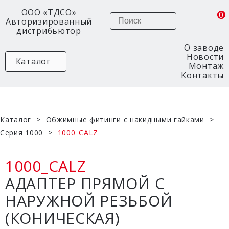
ООО «ТДСО»
0
0
Поиск
Авторизированный
дистрибьютор
О заводе
Новости
Каталог
Монтаж
Контакты
Каталог
Обжимные фитинги с накидными гайками
Серия 1000
1000_CALZ
е
1000_CALZ
АДАПТЕР ПРЯМОЙ С
НАРУЖНОЙ РЕЗЬБОЙ
(КОНИЧЕСКАЯ)