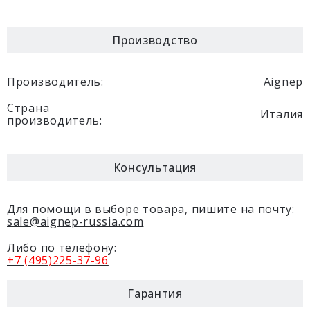
1/4
6/4
01000 00 004
190.46руб.
-
Производство
Производитель:
Aignep
1/4
8/6
01000 00 007
201.16руб.
-
е
Страна
и
Италия
производитель:
1/8
10/8
01000 00 010
212.93руб.
-
Консультация
1/4
10/8
01000 00 011
230.05руб.
-
Для помощи в выборе товара, пишите на почту:
sale@aignep-russia.com
Либо по телефону:
3/8
6/4
01000 00 005
243.96руб.
+7 (495)225-37-96
-
Гарантия