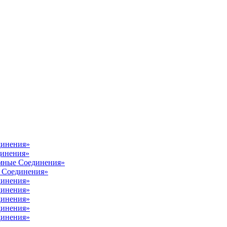
динения»
динения»
мные Соединения»
е Соединения»
динения»
динения»
динения»
динения»
динения»