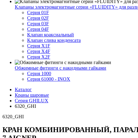
Клапаны электромагнитные серии «FLUIDITY» для разл
Серия 01F
Серия 02F
Серия 03F
Серия 04F
Клапан коаксиальный
Клапан слива конденсата
Серия X1F
Серия X4F
Серия X2F
Обжимные фитинги с накидными гайками
Серия 1000
Серия 61000 - INOX
Каталог
Краны шаровые
Серия GHILUX
6320_GHI
6320_GHI
КРАН КОМБИНИРОВАННЫЙ, ПАРАЛЛЕ
7 AIGNEP