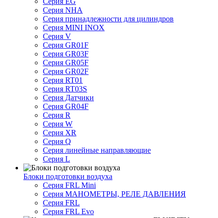
Серия EG
Серия NHA
Серия принадлежности для цилиндров
Серия MINI INOX
Серия V
Серия GR01F
Серия GR03F
Серия GR05F
Серия GR02F
Серия RT01
Серия RT03S
Серия Датчики
Серия GR04F
Серия R
Серия W
Серия XR
Серия Q
Серия линейные направляющие
Серия L
Блоки подготовки воздуха
Серия FRL Mini
Серия МАНОМЕТРЫ, РЕЛЕ ДАВЛЕНИЯ
Серия FRL
Серия FRL Evo