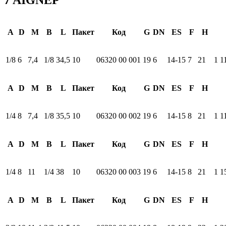
A
D
M
B
L
Пакет
Код
G
DN
ES
F
H
1/8
6
7,4
1/8
34,5
10
06320 00 001
19
6
14-15
7
21
1 1
A
D
M
B
L
Пакет
Код
G
DN
ES
F
H
1/4
8
7,4
1/8
35,5
10
06320 00 002
19
6
14-15
8
21
1 1
A
D
M
B
L
Пакет
Код
G
DN
ES
F
H
1/4
8
11
1/4
38
10
06320 00 003
19
6
14-15
8
21
1 1
A
D
M
B
L
Пакет
Код
G
DN
ES
F
H