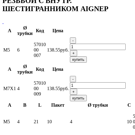
РЕЗЬБОЙ С ВНУТР.
ШЕСТИГРАННИКОМ AIGNEP
Ø
A
Код
Цена
трубки
-
57010
M5
6
00
138.55руб.
+
007
купить
Ø
A
Код
Цена
трубки
-
57010
M7X1
4
00
138.55руб.
+
009
купить
A
B
L
Пакет
Ø трубки
С
M5
4
21
10
4
10