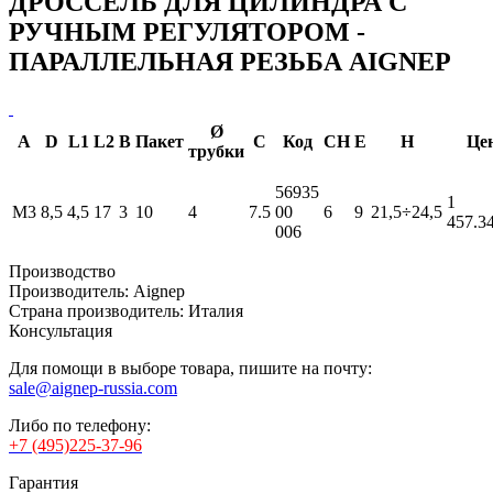
ДРОССЕЛЬ ДЛЯ ЦИЛИНДРА С
РУЧНЫМ РЕГУЛЯТОРОМ -
ПАРАЛЛЕЛЬНАЯ РЕЗЬБА AIGNEP
Ø
A
D
L1
L2
B
Пакет
С
Код
CH
E
H
Це
трубки
56935
1
M3
8,5
4,5
17
3
10
4
7.5
00
6
9
21,5÷24,5
457.3
006
Производство
Производитель:
Aignep
Страна производитель:
Италия
Консультация
Для помощи в выборе товара, пишите на почту:
sale@aignep-russia.com
Либо по телефону:
+7 (495)225-37-96
Гарантия