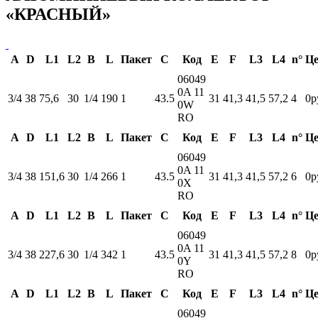
«КРАСНЫЙ»
A
D
L1
L2
B
L
Пакет
С
Код
E
F
L3
L4
n°
Це
06049
0A 11
3/4
38
75,6
30
1/4
190
1
43.5
31
41,3
41,5
57,2
4
0р
0W
RO
A
D
L1
L2
B
L
Пакет
С
Код
E
F
L3
L4
n°
Це
06049
0A 11
3/4
38
151,6
30
1/4
266
1
43.5
31
41,3
41,5
57,2
6
0р
0X
RO
A
D
L1
L2
B
L
Пакет
С
Код
E
F
L3
L4
n°
Це
06049
0A 11
3/4
38
227,6
30
1/4
342
1
43.5
31
41,3
41,5
57,2
8
0р
0Y
RO
A
D
L1
L2
B
L
Пакет
С
Код
E
F
L3
L4
n°
Це
06049