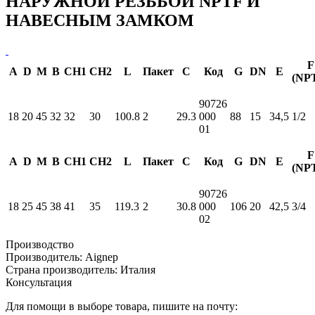
НАРУЖНОЙ РЕЗЬБОЙ NPTF И
НАВЕСНЫМ ЗАМКОМ
F
A
D
M
B
CH1
CH2
L
Пакет
С
Код
G
DN
E
(NP
90726
18
20
45
32
32
30
100.8
2
29.3
000
88
15
34,5
1/2
01
F
A
D
M
B
CH1
CH2
L
Пакет
С
Код
G
DN
E
(NP
90726
18
25
45
38
41
35
119.3
2
30.8
000
106
20
42,5
3/4
02
Производство
Производитель:
Aignep
Страна производитель:
Италия
Консультация
Для помощи в выборе товара, пишите на почту: