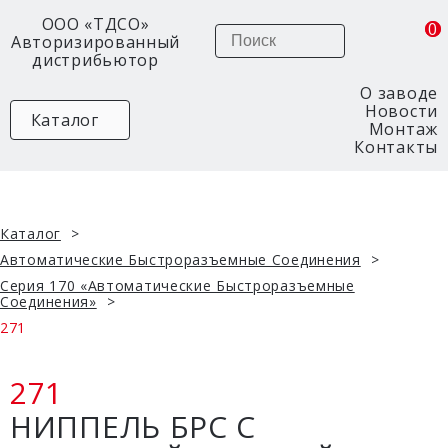
ООО «ТДСО»
0
0
Поиск
Авторизированный
дистрибьютор
О заводе
Новости
Каталог
Монтаж
Контакты
Каталог
Автоматические Быстроразъемные Соединения
Серия 170 «Автоматические Быстроразъемные
Соединения»
ные
271
271
НИППЕЛЬ БРС С